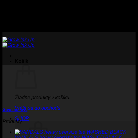
Skip
to
content
Košík
Žiadne produkty v košíku.
Vrátiť sa do obchodu
Give me love
SHOP
Produkty
VANDALS heavy oversize tee WASHED BLACK