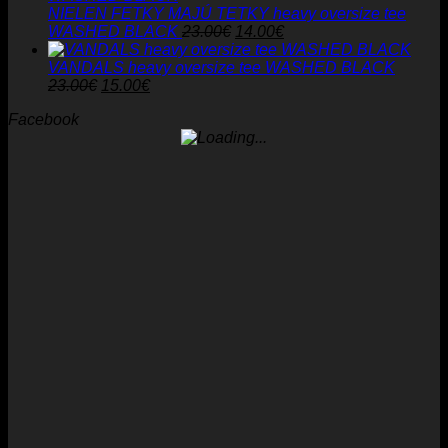
30.00€.
18.00€.
NIELEN FETKY MAJÚ TETKY heavy oversize tee
Pôvodná
Aktuálna
WASHED BLACK
23.00
€
14.00
€
cena
cena
bola:
je:
VANDALS heavy oversize tee WASHED BLACK
Pôvodná
Aktuálna
23.00€.
14.00€.
23.00
€
15.00
€
cena
cena
Facebook
bola:
je:
23.00€.
15.00€.