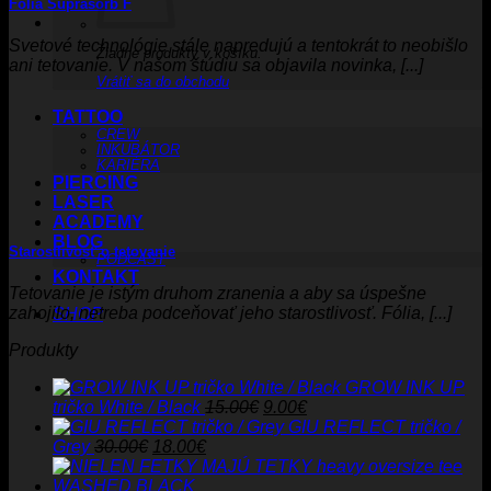
Fólia Suprasorb F
Svetové technológie stále napredujú a tentokrát to neobišlo
Žiadne produkty v košíku.
ani tetovanie. V našom štúdiu sa objavila novinka, [...]
Vrátiť sa do obchodu
TATTOO
CREW
INKUBÁTOR
KARIÉRA
PIERCING
LASER
ACADEMY
BLOG
Starostlivosť o tetovanie
PODCAST
KONTAKT
Tetovanie je istým druhom zranenia a aby sa úspešne
zahojilo, netreba podceňovať jeho starostlivosť. Fólia, [...]
SHOP
Produkty
GROW INK UP
Pôvodná
Aktuálna
tričko White / Black
15.00
€
9.00
€
cena
cena
GIU REFLECT tričko /
Pôvodná
Aktuálna
bola:
je:
Grey
30.00
€
18.00
€
cena
cena
15.00€.
9.00€.
bola:
je: