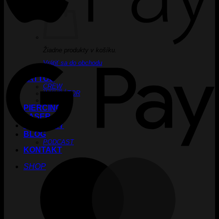
Žiadne produkty v košíku.
G
Vrátiť sa do obchodu
TATTOO
CREW
INKUBÁTOR
KARIÉRA
PIERCING
LASER
ACADEMY
BLOG
PODCAST
KONTAKT
M
SHOP