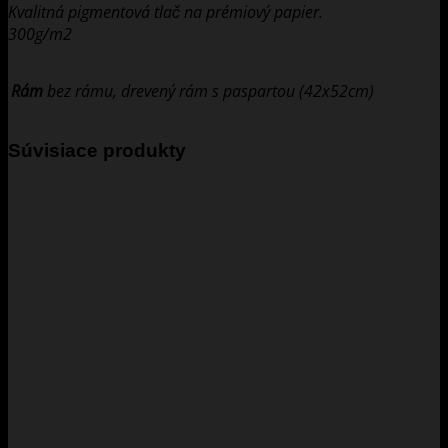
Kvalitná pigmentová tlač na prémiový papier.
(29,7x42cm)
300g/m2
Rám
bez rámu, drevený rám s paspartou (42x52cm)
Súvisiace produkty