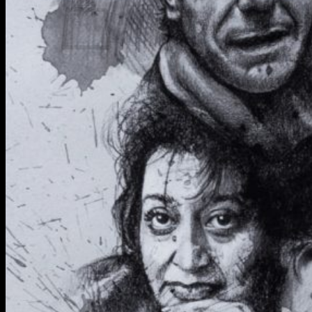
Žiadne produkty v košíku.
Vrátiť sa do obchodu
TATTOO
CREW
INKUBÁTOR
KARIÉRA
PIERCING
LASER
ACADEMY
BLOG
PODCAST
KONTAKT
SHOP