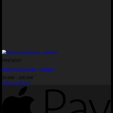
PRESENT
Darčekový poukaz – digitálny
Price
10.00
€
–
200.00
€
range:
Výber možností
Tento
10.00€
A
produkt
through
má
200.00€
viacero
variantov.
Možnosti