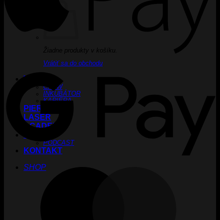
Žiadne produkty v košíku.
G
Vrátiť sa do obchodu
TATTOO
CREW
INKUBÁTOR
KARIÉRA
PIERCING
LASER
ACADEMY
BLOG
PODCAST
KONTAKT
SHOP
M