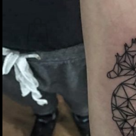
SHOP
Žiadne produkty v košíku.
Vrátiť sa do obchodu
TATTOO
CREW
INKUBÁTOR
KARIÉRA
PIERCING
LASER
ACADEMY
BLOG
PODCAST
KONTAKT