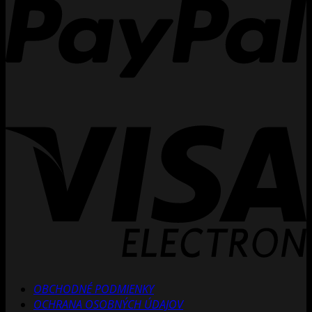
V
E
OBCHODNÉ PODMIENKY
OCHRANA OSOBNÝCH ÚDAJOV