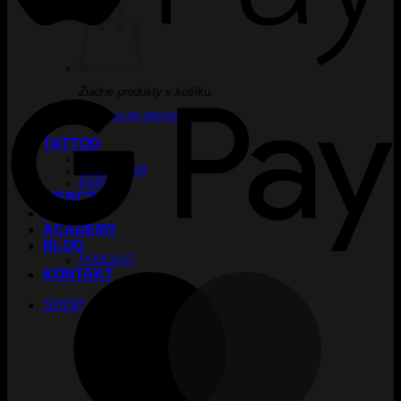
G
Žiadne produkty v košíku.
Vrátiť sa do obchodu
TATTOO
CREW
INKUBÁTOR
KARIÉRA
PIERCING
LASER
ACADEMY
BLOG
PODCAST
KONTAKT
M
SHOP