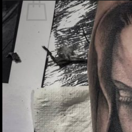
Žiadne produkty v košíku.
Vrátiť sa do obchodu
TATTOO
CREW
INKUBÁTOR
KARIÉRA
PIERCING
LASER
ACADEMY
BLOG
PODCAST
KONTAKT
SHOP