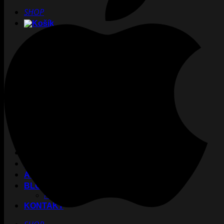
SHOP
Žiadne produkty v košíku.
Vrátiť sa do obchodu
TATTOO
CREW
INKUBÁTOR
KARIÉRA
PIERCING
LASER
ACADEMY
BLOG
PODCAST
KONTAKT