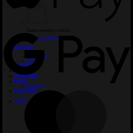
G
Žiadne produkty v košíku.
Vrátiť sa do obchodu
TATTOO
CREW
INKUBÁTOR
KARIÉRA
PIERCING
LASER
ACADEMY
BLOG
PODCAST
KONTAKT
M
SHOP