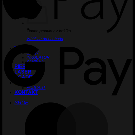
Žiadne produkty v košíku.
G
Vrátiť sa do obchodu
TATTOO
CREW
INKUBÁTOR
KARIÉRA
PIERCING
LASER
ACADEMY
BLOG
PODCAST
KONTAKT
SHOP
M