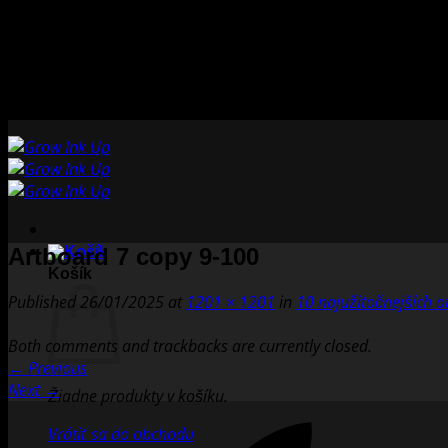
Skip
to
content
Artboard 7 copy 9-100
Košík
Published
26/01/2025
at
1201 × 1201
in
10 najužitočnejších 
Both comments and trackbacks are currently closed.
←
Previous
Next
→
Žiadne produkty v košíku.
Vrátiť sa do obchodu