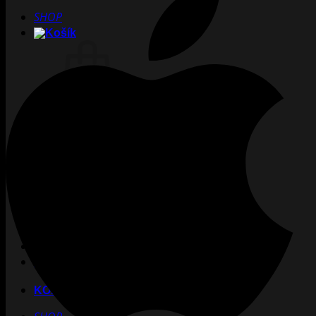
SHOP
Žiadne produkty v košíku.
Vrátiť sa do obchodu
TATTOO
CREW
INKUBÁTOR
KARIÉRA
PIERCING
LASER
ACADEMY
BLOG
PODCAST
KONTAKT