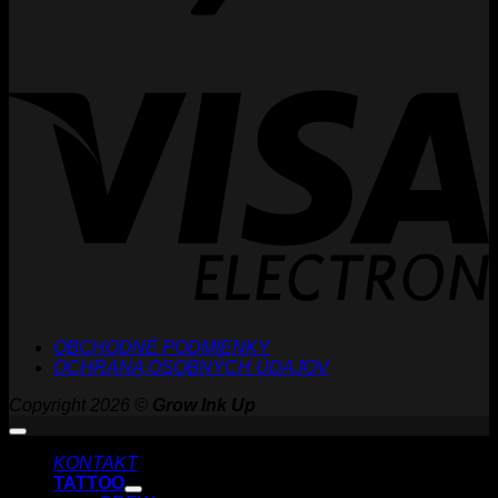
V
E
OBCHODNÉ PODMIENKY
OCHRANA OSOBNÝCH ÚDAJOV
Copyright 2026 ©
Grow Ink Up
KONTAKT
TATTOO