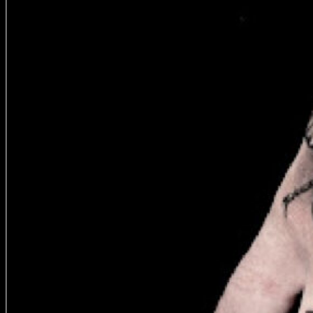
Žiadne produkty v košíku.
Vrátiť sa do obchodu
TATTOO
CREW
INKUBÁTOR
KARIÉRA
PIERCING
LASER
ACADEMY
BLOG
PODCAST
KONTAKT
SHOP